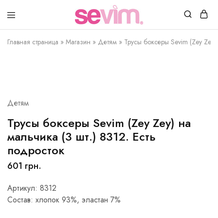
Sevim.in.ua
Интернет
магазин
Главная страница
»
Магазин
»
Детям
»
Трусы боксеры Sevim (Zey Zey) 
белья
и
домашней
одежды
Детям
Трусы боксеры Sevim (Zey Zey) на
мальчика (3 шт.) 8312. Есть
подросток
601
грн.
Артикул: 8312
Состав: хлопок 93%, эластан 7%