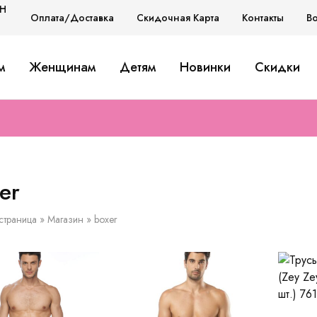
H
Оплата/Доставка
Скидочная Карта
Контакты
В
H
м
Женщинам
Детям
Новинки
Скидки
D
er
страница
»
Магазин
»
boxer