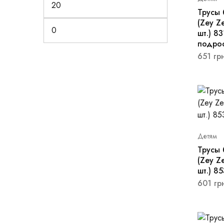
Трусы 
(Zey Z
шт.) 83
подро
651
грн
Детям
Трусы 
(Zey Z
шт.) 8
601
гр