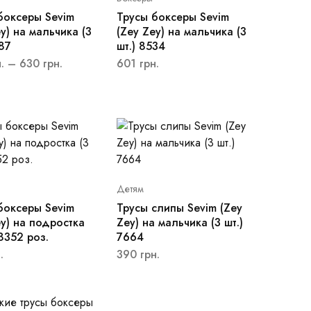
боксеры Sevim
Трусы боксеры Sevim
y) на мальчика (3
(Zey Zey) на мальчика (3
87
шт.) 8534
.
–
630
грн.
601
грн.
Детям
боксеры Sevim
Трусы слипы Sevim (Zey
ey) на подростка
Zey) на мальчика (3 шт.)
 8352 роз.
7664
.
390
грн.