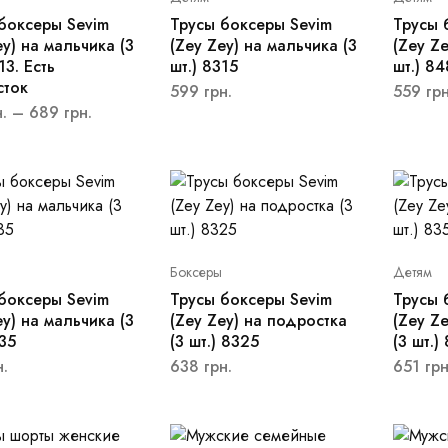
боксеры Sevim
Трусы боксеры Sevim
Трусы 
ey) на мальчика (3
(Zey Zey) на мальчика (3
(Zey Ze
13. Есть
шт.) 8315
шт.) 84
сток
599
грн.
559
грн
.
–
689
грн.
Боксеры
Детям
боксеры Sevim
Трусы боксеры Sevim
Трусы 
ey) на мальчика (3
(Zey Zey) на подростка
(Zey Z
535
(3 шт.) 8325
(3 шт.)
н.
638
грн.
651
грн