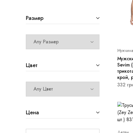
Размер
Мужчин
Мужски
Sevim 
Цвет
трикот
крой, 
332
гр
Цена
Детям