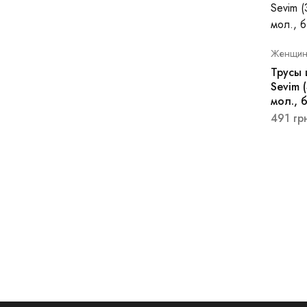
Женщин
Трусы 
Sevim (
мол., б
491
гр