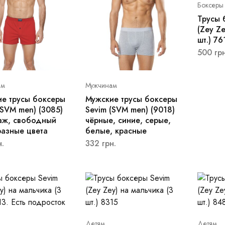
Боксеры
Трусы 
(Zey Ze
шт.) 76
500
грн
ам
Мужчинам
е трусы боксеры
Мужские трусы боксеры
(SVM men) (3085)
Sevim (SVM men) (9018)
аж, свободный
чёрные, синие, серые,
разные цвета
белые, красные
н.
332
грн.
Детям
Детям