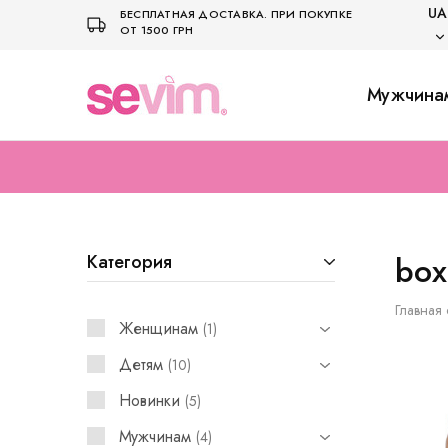
UA
БЕСПЛАТНАЯ ДОСТАВКА. ПРИ ПОКУПКЕ
ОТ 1500 ГРН
UA
Мужчина
Sevim.in.ua
Интернет
магазин
US
белья
и
домашней
одежды
box
Категория
Главная 
Женщинам
1
Детям
10
Новинки
5
Мужчинам
4