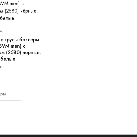
м
е трусы боксеры
(SVM men) с
м (2580) чёрные,
 белые
.
ары