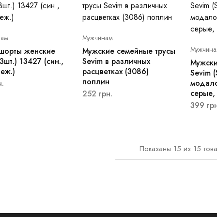
ам
Мужчинам
Мужчина
шорты женские
Мужские семейные трусы
3шт.) 13427 (син.,
Sevim в различных
Мужски
еж.)
расцветках (3086)
Sevim 
поплин
модало
н.
серые,
252
грн.
399
грн
Показаны
15
из
15
тов