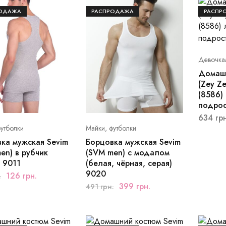
ОДАЖА
РАСПРОДАЖА
РАСПР
Девочка
Домашн
(Zey Z
(8586) 
подрос
634
грн
утболки
Майки, футболки
ка мужская Sevim
Борцовка мужская Sevim
en) в рубчик
(SVM men) с модалом
) 9011
(белая, чёрная, серая)
9020
126
грн.
.
399
грн.
491
грн.