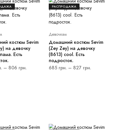
ОДАЖА
РАСПРОДАЖА
м
Девочкам
ий костюм Sevim
Домашний костюм Sevim
ey) на девочку
(Zey Zey) на девочку
лама. Есть
(8613) cool. Есть
ток.
подросток.
.
–
806
грн.
685
грн.
–
827
грн.