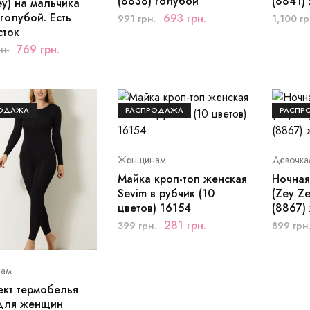
(8838) голубой
(8841) 
ey) на мальчика
 голубой. Есть
693
грн.
991
грн.
1,100
гр
сток
769
грн.
н.
ОДАЖА
РАСПРОДАЖА
РАСПР
Женщинам
Девочка
Майка кроп-топ женская
Ночная
Sevim в рубчик (10
(Zey Z
цветов) 16154
(8867)
281
грн.
399
грн.
899
грн
ам
кт термобелья
 для женщин