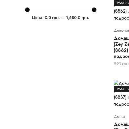
РАСПР
Цена:
0.0 грн.
—
1,680.0 грн.
Девочк
Домаш
(Zey Z
(8862)
подро
991
грн
РАСПР
Детям
Домаш