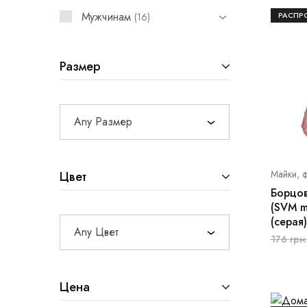
Мужчинам
РАСПР
16
Размер
Any Размер
Майки, ф
Цвет
Борцов
(SVM m
(серая
Any Цвет
176
грн
Цена