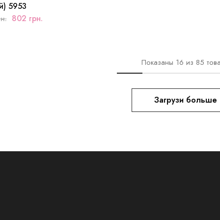
й) 5953
802
грн.
н.
Показаны
16
из
85
тов
Загрузи больше