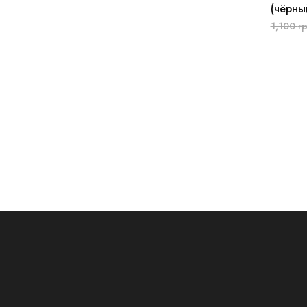
(чёрны
1,100
гр