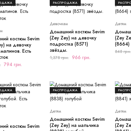
ОДАЖА
РАСПРОДАЖА
РАСПР
Девочкам
Детям
ам
Домашний костюм Sevim
Домашн
(Zey Zey) на девочку
(Zey Z
ний костюм Sevim
подростка (8571)
(8664) 
ey) на девочку
звёзды.
 малинов. Есть
848
грн
сток
966
грн.
1,378
грн.
794
грн.
.
ОДАЖА
РАСПРОДАЖА
РАСПР
Детям
Детям
Домашний костюм Sevim
Домашн
(Zey Zey) на мальчика
(Zey Z
ний костюм Sevim