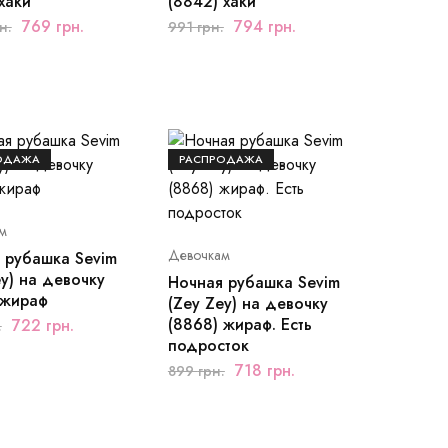
хаки
(8842) хаки
769
грн.
794
грн.
н.
991
грн.
ОДАЖА
РАСПРОДАЖА
м
Девочкам
 рубашка Sevim
ey) на девочку
Ночная рубашка Sevim
 жираф
(Zey Zey) на девочку
(8868) жираф. Есть
722
грн.
.
подросток
718
грн.
899
грн.