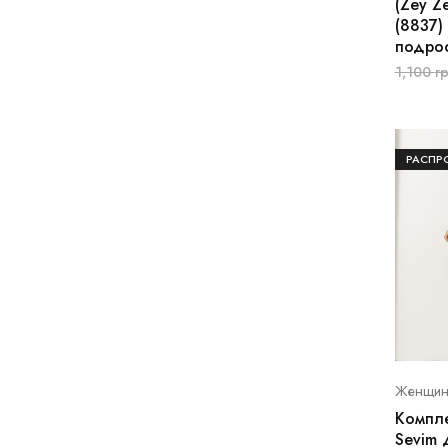
(Zey Z
(8837)
подро
1,100
гр
РАСПР
Женщин
Компле
Sevim