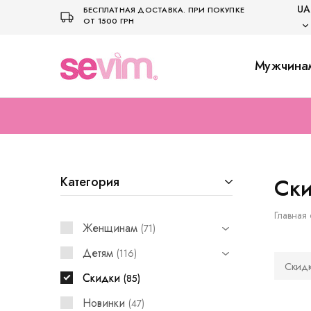
UA
БЕСПЛАТНАЯ ДОСТАВКА. ПРИ ПОКУПКЕ
ОТ 1500 ГРН
UA
Мужчина
Sevim.in.ua
Интернет
магазин
US
белья
и
домашней
одежды
Ск
Категория
Главная 
Женщинам
71
Детям
116
Скид
Скидки
85
Новинки
47