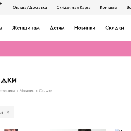
H
Оплата/Доставка
Скидочная Карта
Контакты
В
H
м
Женщинам
Детям
Новинки
Скидки
D
идки
страница
»
Магазин
»
Скидки
ки