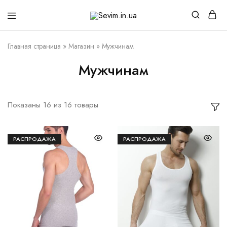
Sevim.in.ua
Интернет
магазин
белья
Главная страница
»
Магазин
»
Мужчинам
и
домашней
одежды
Мужчинам
Показаны
16
из
16
товары
РАСПРОДАЖА
РАСПРОДАЖА