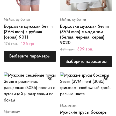
Майки, футболки
Майки, футболки
Борцовка мужская Sevim
Борцовка мужская Sevim
(SVM men) в рубчик
(SVM men) с модалом
(серая) 9011
(белая, чёрная, серая)
9020
126
грн.
176
грн.
399
грн.
491
грн.
Выберите параметры
Выберите параметры
Мужчинам
Мужчинам
Мужские трусы боксеры