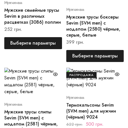
Мужчинам
Мужчинам
Мужские семейные трусы
Sevim в различных
Мужские трусы боксеры
расцветках (3086) поплин
Sevim (SVM men) с
модалом (2580) чёрные,
252
грн.
серые, белые
399
грн.
Выберите параметры
Выберите параметры
РАСПРОДАЖА
Мужчинам
Мужчинам
Термокальсоны Sevim
(SVM men) для мужчин
Мужские трусы слипы
(чёрные) 9024
Sevim (SVM men) с
модалом (2581) чёрные,
500
грн.
622
грн.