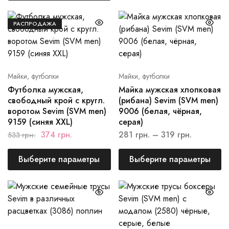
РАСПРОДАЖА
Майки, футболки
Майки, футболки
Футболка мужская,
Майка мужская хлопковая
свободный крой c кругл.
(рибана) Sevim (SVM men)
воротом Sevim (SVM men)
9006 (белая, чёрная,
9159 (синяя XXL)
серая)
374
грн.
281
грн.
–
319
грн.
533
грн.
Выберите параметры
Выберите параметры