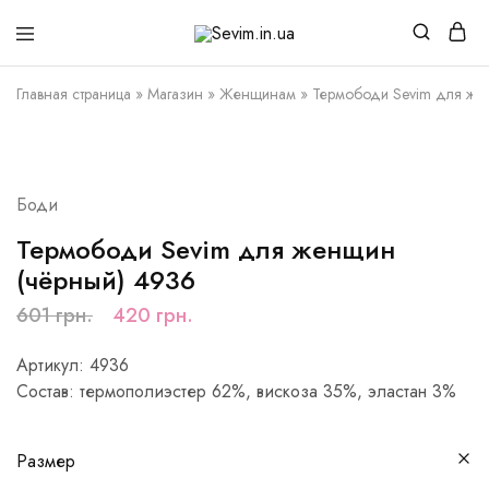
Sevim.in.ua
Интернет
магазин
белья
Главная страница
»
Магазин
»
Женщинам
»
Термободи Sevim для же
и
домашней
одежды
РАСПРОДАЖА
Боди
Термободи Sevim для женщин
(чёрный) 4936
601
грн.
420
грн.
Артикул: 4936
Состав: термополиэстер 62%, вискоза 35%, эластан 3%
Размер