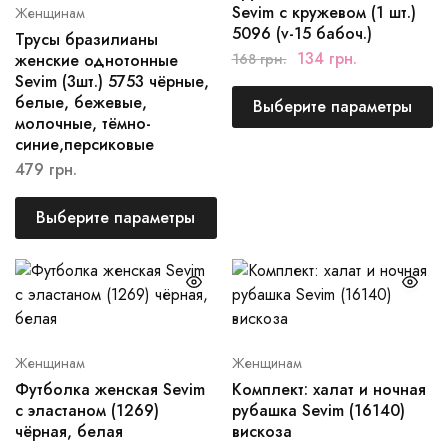
Sevim с кружевом (1 шт.)
Женщинам
5096 (v-15 бабоч.)
Трусы бразилианы
134
грн.
женские однотонные
168
грн.
Sevim (3шт.) 5753 чёрные,
белые, бежевые,
Выберите параметры
молочные, тёмно-
синие,персиковые
479
грн.
Выберите параметры
Женщинам
Женщинам
Футболка женская Sevim
Комплект: халат и ночная
с эластаном (1269)
рубашка Sevim (16140)
чёрная, белая
вискоза