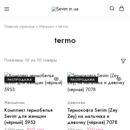
Sevim.in.ua
Интернет
магазин
белья
Главная страница
»
Магазин
»
termo
и
домашней
одежды
termo
Показаны
10
из
10
товары
РАСПРОДАЖА
РАСПРОДАЖА
Женщинам
Девочкам
Комплект термобелья
Термокофта Sevim (Zey
Sevim для женщин
Zey) на мальчика и
(чёрный) 5953
девочку (чёрная) 7078
802
грн.
370
грн.
1,100
грн.
491
грн.