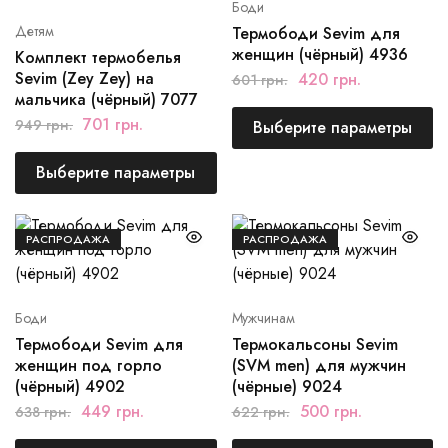
Боди
Детям
Термободи Sevim для
женщин (чёрный) 4936
Комплект термобелья
Sevim (Zey Zey) на
420
грн.
601
грн.
мальчика (чёрный) 7077
701
грн.
949
грн.
Выберите параметры
Выберите параметры
РАСПРОДАЖА
РАСПРОДАЖА
Боди
Мужчинам
Термободи Sevim для
Термокальсоны Sevim
женщин под горло
(SVM men) для мужчин
(чёрный) 4902
(чёрные) 9024
449
грн.
500
грн.
638
грн.
622
грн.