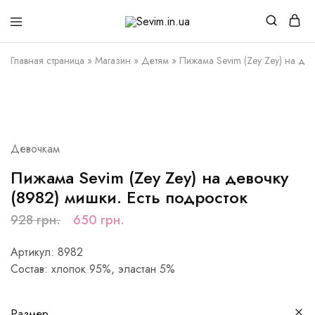
Sevim.in.ua
Интернет
магазин
белья
Главная страница
»
Магазин
»
Детям
»
Пижама Sevim (Zey Zey) на дев
и
домашней
одежды
РАСПРОДАЖА
Девочкам
Пижама Sevim (Zey Zey) на девочку
(8982) мишки. Есть подросток
928
грн.
650
грн.
Артикул: 8982
Состав: хлопок 95%, эластан 5%
Размер