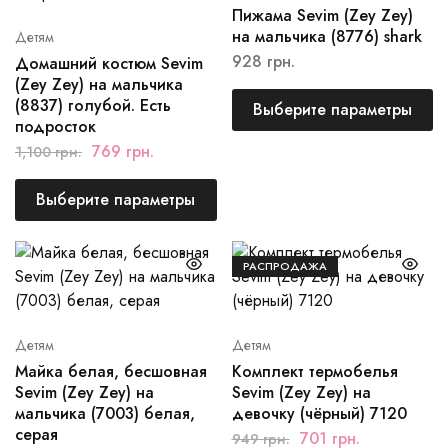
Пижама Sevim (Zey Zey)
на мальчика (8776) shark
Детям
928
грн.
Домашний костюм Sevim
(Zey Zey) на мальчика
(8837) голубой. Есть
Выберите параметры
подросток
769
грн.
1,100
грн.
Выберите параметры
РАСПРОДАЖА
Детям
Детям
Майка белая, бесшовная
Комплект термобелья
Sevim (Zey Zey) на
Sevim (Zey Zey) на
мальчика (7003) белая,
девочку (чёрный) 7120
серая
701
грн.
949
грн.