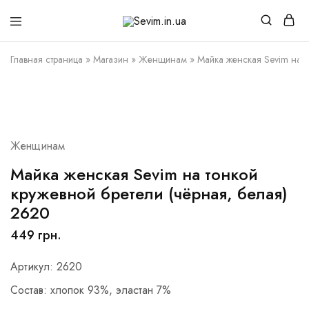
Sevim.in.ua
Интернет
магазин
белья
Главная страница
»
Магазин
»
Женщинам
»
Майка женская Sevim на т
и
домашней
одежды
Женщинам
Майка женская Sevim на тонкой
кружевной бретели (чёрная, белая)
2620
449
грн.
Артикул: 2620
Состав: хлопок 93%, эластан 7%