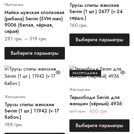
Мужчинам
Трусы слипы женские
Sevim (1 шт.) 2677 (v-24
Майка мужская хлопковая
сердц.)
(рибана) Sevim (SVM men)
9006 (белая, чёрная,
160
грн.
серая)
281
грн.
–
319
грн.
Выберите параметры
Выберите параметры
РАСПРОДАЖА
Женщинам
Женщинам
Термободи Sevim для
женщин (чёрный) 4936
Трусы слипы женские
Sevim (1 шт.) 11942 (v-17
420
грн.
601
грн.
бабоч.)
189
грн.
Выберите параметры