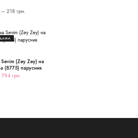
–
218
грн.
ОДАЖА
Sevim (Zey Zey) на
а (8775) парусник
794
грн.