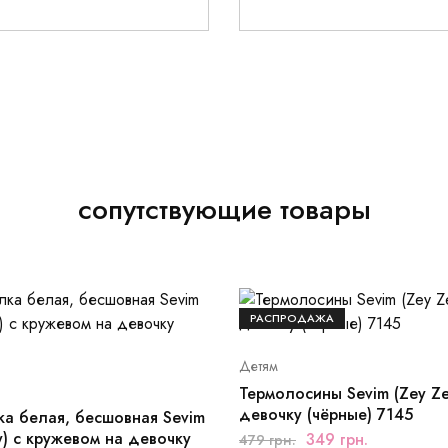
сопутствующие товары
РАСПРОДАЖА
Детям
Термолосины Sevim (Zey Ze
девочку (чёрные) 7145
а белая, бесшовная Sevim
y) с кружевом на девочку
349
грн.
479
грн.