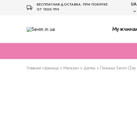
UA
БЕСПЛАТНАЯ ДОСТАВКА. ПРИ ПОКУПКЕ
ОТ 1500 ГРН
UA
Мужчина
Sevim.in.ua
Интернет
магазин
US
белья
и
домашней
одежды
Главная страница
»
Магазин
»
Детям
»
Пижама Sevim (Zey 
РАСПРОДАЖА