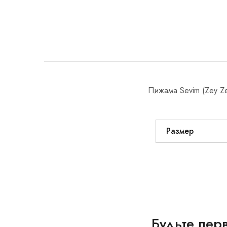
Пижама Sevim (Zey Z
Размер
Будьте пер