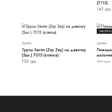
(7113)
147
грн.
РАСПР
Детям
Детям
Трусы Sevim (Zey Zey) на девочку
Пижама 
(5шт.) 7015 (клетка)
мальчик
752
грн.
991
грн.