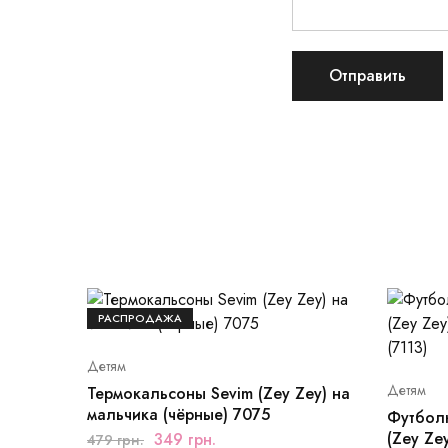
РАСПРОДАЖА
Детям
Детям
Термокальсоны Sevim (Zey Zey) на
мальчика (чёрные) 7075
Футболк
(Zey Ze
349
грн.
479
грн.