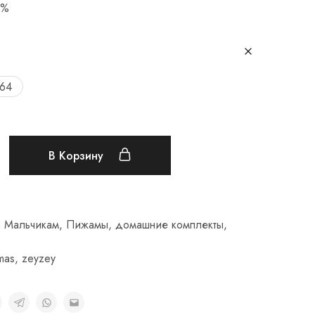
0%
164
В Корзину
,
Мальчикам
,
Пижамы, домашние комплекты
,
mas
,
zeyzey