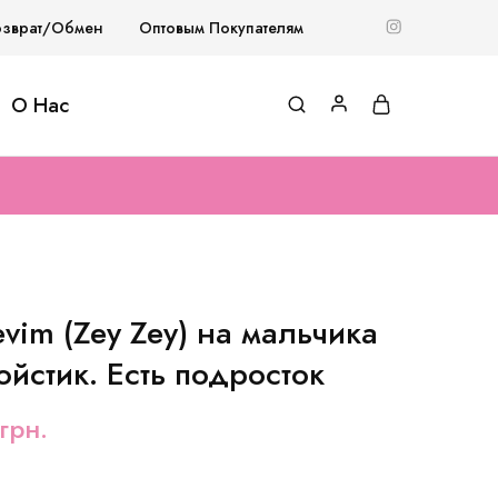
озврат/Обмен
Оптовым Покупателям
О Нас
vim (Zey Zey) на мальчика
йстик. Есть подросток
грн.