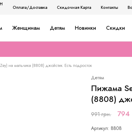
H
Оплата/Доставка
Скидочная Карта
Контакты
В
H
м
Женщинам
Детям
Новинки
Скидки
D
Zey) на мальчика (8808) джойстик. Есть подросток
Детям
Пижама Se
(8808) джо
794
991
грн.
Артикул: 8808