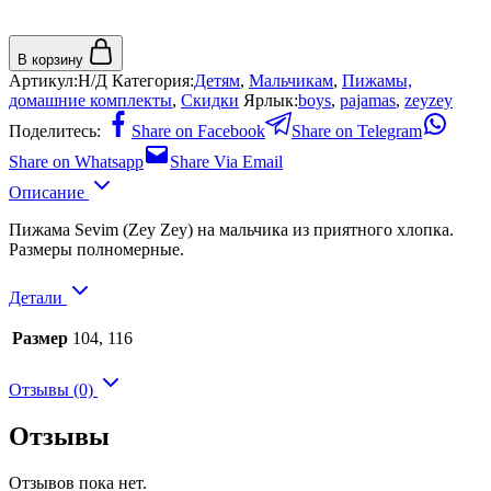
В корзину
Артикул:
Н/Д
Категория:
Детям
,
Мальчикам
,
Пижамы,
домашние комплекты
,
Скидки
Ярлык:
boys
,
pajamas
,
zeyzey
Поделитесь:
Share on Facebook
Share on Telegram
Share on Whatsapp
Share Via Email
Описание
Пижама Sevim (Zey Zey) на мальчика из приятного хлопка.
Размеры полномерные.
Детали
Размер
104, 116
Отзывы (0)
Отзывы
Отзывов пока нет.