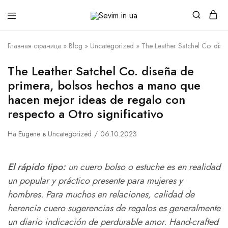
Sevim.in.ua
Интернет
магазин
белья
Главная страница
»
Blog
»
Uncategorized
»
The Leather Satchel Co. dise
и
домашней
одежды
The Leather Satchel Co. diseña de
primera, bolsos hechos a mano que
hacen mejor ideas de regalo con
respecto a Otro significativo
На
Eugene
в
Uncategorized
06.10.2023
El rápido tipo:
un cuero bolso o estuche es en realidad
un popular y práctico presente para mujeres y
hombres. Para muchos en relaciones, calidad de
herencia cuero sugerencias de regalos es generalmente
un diario indicación de perdurable amor. Hand-crafted