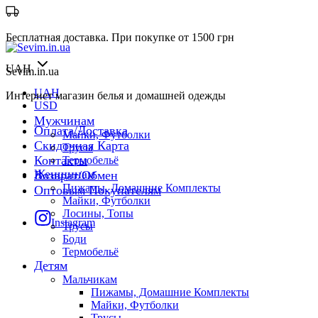
Бесплатная доставка. При покупке от 1500 грн
UAH
Sevim.in.ua
UAH
Интернет магазин белья и домашней одежды
USD
Мужчинам
Оплата/Доставка
Майки, Футболки
Скидочная Карта
Трусы
Контакты
Термобельё
Женщинам
Возврат/Обмен
Пижамы, Домашние Комплекты
Оптовым Покупателям
Майки, Футболки
Лосины, Топы
Instagram
Трусы
Боди
Термобельё
Детям
Мальчикам
Пижамы, Домашние Комплекты
Майки, Футболки
Трусы