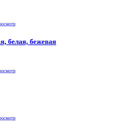
росмотр
я, белая, бежевая
росмотр
росмотр