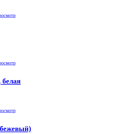
росмотр
росмотр
 белая
росмотр
-бежевый)