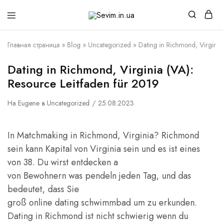
Sevim.in.ua
Интернет
магазин
белья
Главная страница
»
Blog
»
Uncategorized
»
Dating in Richmond, Virginia
и
домашней
одежды
Dating in Richmond, Virginia (VA):
Resource Leitfaden für 2019
На
Eugene
в
Uncategorized
25.08.2023
In Matchmaking in Richmond, Virginia? Richmond
sein kann Kapital von Virginia sein und es ist eines
von 38. Du wirst entdecken a
von Bewohnern was pendeln jeden Tag, und das
bedeutet, dass Sie
groß online dating schwimmbad um zu erkunden.
Dating in Richmond ist nicht schwierig wenn du