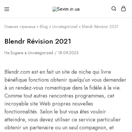
Sevim.in.ua
Интернет
магазин
белья
Главная страница
»
Blog
»
Uncategorized
»
Blendr Révision 2021
и
домашней
одежды
Blendr Révision 2021
На
Eugene
в
Uncategorized
18.09.2023
Blendr.com est en fait un site de niche qui livre
bénéfique fonctions obtenir quelqu’un vous demander
à un rendez-vous romantique dans la fidèle à la vie.
Comme tout autres rencontres programmes, cet
incroyable site Web propres nouvelles
fonctionnalités. Selon le but vous êtes vouloir
atteindre, vous devez utiliser ce service particulier
obtenir un partenaire ou un seul compagnon, et